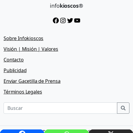
info
kioscos®
Facebook
Instagram
Twitter
YouTube
Sobre Infokioscos
Visión | Misión | Valores
Contacto
Publicidad
Enviar Gacetilla de Prensa
Términos Legales
Sea
© 2026 - Infokioscos®