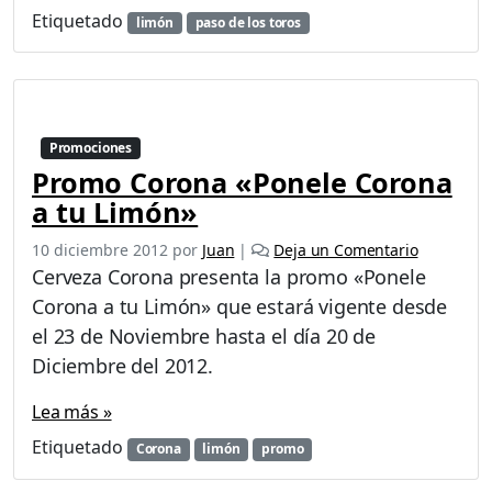
!
Etiquetado
limón
paso de los toros
Promociones
Promo Corona «Ponele Corona
a tu Limón»
10 diciembre 2012
por
Juan
|
Deja un Comentario
Cerveza Corona presenta la promo «Ponele
Corona a tu Limón» que estará vigente desde
el 23 de Noviembre hasta el día 20 de
Diciembre del 2012.
Lea más »
Etiquetado
Corona
limón
promo