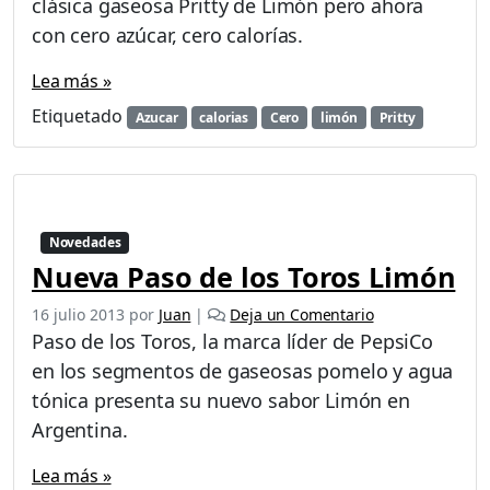
clásica gaseosa Pritty de Limón pero ahora
v
con cero azúcar, cero calorías.
a
s
o
Lea más »
s
Etiquetado
Azucar
calorias
Cero
limón
Pritty
P
r
i
t
t
y
Novedades
L
Nueva Paso de los Toros Limón
o
s
16 julio 2013
por
Juan
|
Deja un Comentario
S
Paso de los Toros, la marca líder de PepsiCo
i
en los segmentos de gaseosas pomelo y agua
m
tónica presenta su nuevo sabor Limón en
p
s
Argentina.
o
n
Lea más »