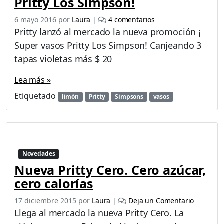
Pritty Los Simpson!
e
6 mayo 2016
por
Laura
|
4 comentarios
n
Pritty lanzó al mercado la nueva promoción ¡
P
Super vasos Pritty Los Simpson! Canjeando 3
r
tapas violetas más $ 20
o
m
Lea más »
o
P
Etiquetado
limón
Pritty
Simpsons
vasos
r
i
t
t
y
Novedades
–
¡
Nueva Pritty Cero. Cero azúcar,
S
cero calorías
u
p
17 diciembre 2015
por
Laura
|
Deja un Comentario
e
Llega al mercado la nueva Pritty Cero. La
r