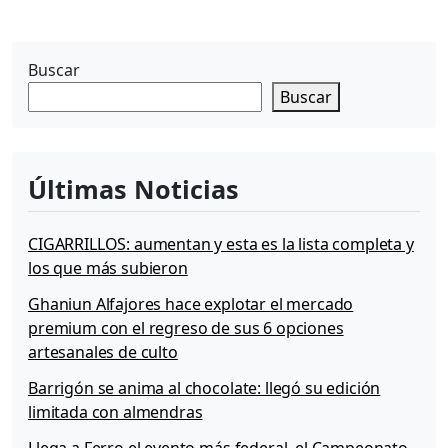
a
a
B
Buscar
u
Buscar
e
n
o
s
Últimas Noticias
A
i
r
CIGARRILLOS: aumentan y esta es la lista completa y
e
los que más subieron
s
Ghaniun Alfajores hace explotar el mercado
premium con el regreso de sus 6 opciones
artesanales de culto
Barrigón se anima al chocolate: llegó su edición
limitada con almendras
Llega a Ferro el evento más federal, el Campeonato