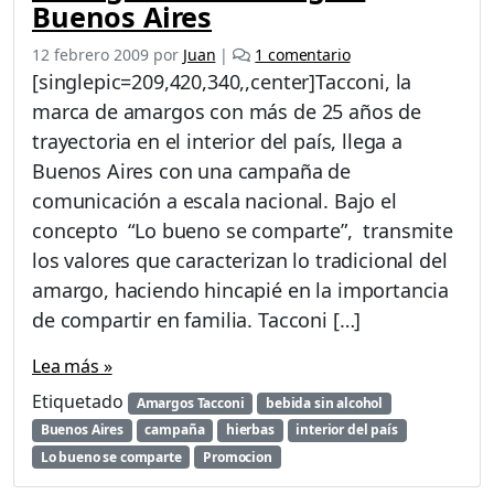
Buenos Aires
e
12 febrero 2009
por
Juan
|
1 comentario
n
[singlepic=209,420,340,,center]Tacconi, la
A
marca de amargos con más de 25 años de
m
trayectoria en el interior del país, llega a
a
r
Buenos Aires con una campaña de
g
comunicación a escala nacional. Bajo el
o
concepto “Lo bueno se comparte”, transmite
s
los valores que caracterizan lo tradicional del
T
a
amargo, haciendo hincapié en la importancia
c
de compartir en familia. Tacconi […]
c
o
Lea más »
n
i
Etiquetado
Amargos Tacconi
bebida sin alcohol
l
Buenos Aires
campaña
hierbas
interior del país
l
Lo bueno se comparte
Promocion
e
g