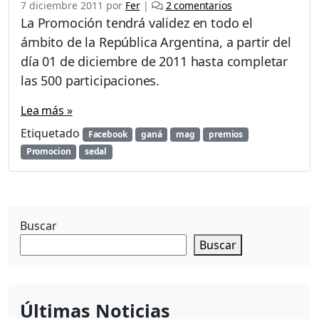
e
7 diciembre 2011
por
Fer
|
2 comentarios
u
n
La Promoción tendrá validez en todo el
t
P
i
ámbito de la República Argentina, a partir del
r
n
día 01 de diciembre de 2011 hasta completar
o
g
m
las 500 participaciones.
P
o
r
c
Lea más »
o
i
N
Etiquetado
Facebook
ganá
mag
premios
ó
a
Promocion
sedal
n
t
«
u
G
r
a
a
n
l
Buscar
á
»
t
Buscar
u
S
e
d
Últimas Noticias
a