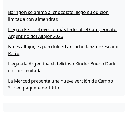
l
M
Barrigón se anima al chocolate: llegó su edición
a
limitada con almendras
g
Llega a Ferro el evento más federal, el Campeonato
A
n
Argentino del Alfajor 2026
i
No es alfajor, es pan dulce: Fantoche lanzó «Pescado
v
Raúl»
e
r
Llega a la Argentina el delicioso Kinder Bueno Dark
s
edición limitada
a
r
La Merced presenta una nueva versión de Campo
i
Sur en paquete de 1 kilo
o
»