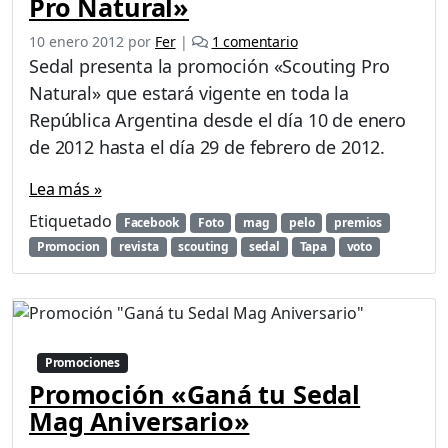
Pro Natural»
e
10 enero 2012
por
Fer
|
1 comentario
n
Sedal presenta la promoción «Scouting Pro
P
Natural» que estará vigente en toda la
r
República Argentina desde el día 10 de enero
o
m
de 2012 hasta el día 29 de febrero de 2012.
o
c
Lea más »
i
Etiquetado
Facebook
Foto
mag
pelo
premios
ó
Promocion
revista
scouting
sedal
Tapa
voto
n
S
e
d
a
l
Promociones
«
Promoción «Ganá tu Sedal
S
Mag Aniversario»
c
o