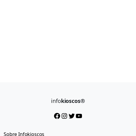
info
kioscos®
Facebook
Instagram
Twitter
YouTube
Sobre Infokioscos