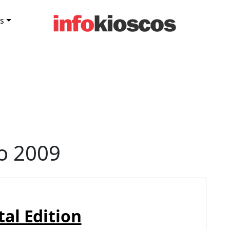
s
o 2009
al Edition