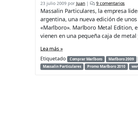
e
23 julio 2009
por
Juan
|
9 comentarios
n
Massalin Particulares, la empresa lide
N
argentina, una nueva edición de unos d
u
«Marlboro». Marlboro Metal Edition, es
e
v
vienen en una pequeña caja de metal y
o
M
Lea más »
a
Etiquetado
Comprar Marlboro
Marlboro 2009
r
Massalin Particulares
Promo Marlboro 2010
www
l
b
o
r
o
M
e
t
a
l
E