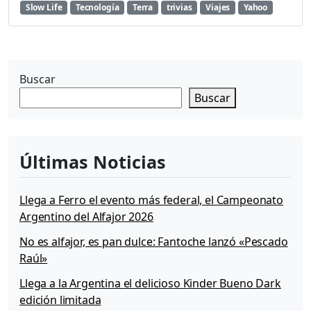
Slow Life
Tecnología
Terra
trivias
Viajes
Yahoo
e
s
e
n
t
Buscar
a
l
Buscar
a
n
u
e
Últimas Noticias
v
a
c
Llega a Ferro el evento más federal, el Campeonato
a
Argentino del Alfajor 2026
m
No es alfajor, es pan dulce: Fantoche lanzó «Pescado
p
a
Raúl»
ñ
Llega a la Argentina el delicioso Kinder Bueno Dark
a
edición limitada
“