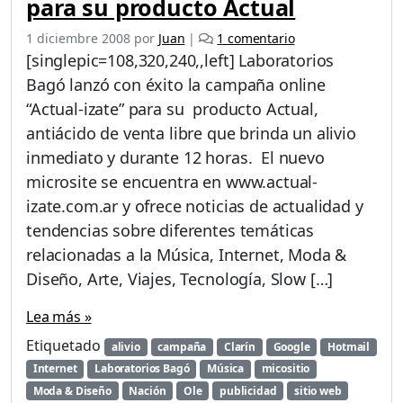
para su producto Actual
e
1 diciembre 2008
por
Juan
|
1 comentario
n
[singlepic=108,320,240,,left] Laboratorios
L
Bagó lanzó con éxito la campaña online
a
“Actual-izate” para su producto Actual,
b
o
antiácido de venta libre que brinda un alivio
r
inmediato y durante 12 horas. El nuevo
a
microsite se encuentra en www.actual-
t
izate.com.ar y ofrece noticias de actualidad y
o
r
tendencias sobre diferentes temáticas
i
relacionadas a la Música, Internet, Moda &
o
Diseño, Arte, Viajes, Tecnología, Slow […]
s
B
Lea más »
a
g
Etiquetado
alivio
campaña
Clarín
Google
Hotmail
ó
Internet
Laboratorios Bagó
Música
micositio
p
Moda & Diseño
Nación
Ole
publicidad
sitio web
r