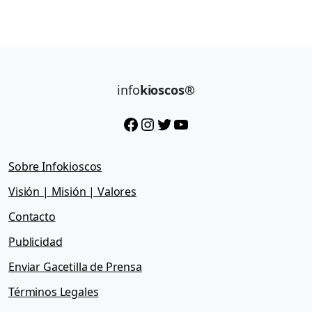
o
d
u
c
t
o
info
kioscos®
A
c
Facebook
Instagram
Twitter
YouTube
t
u
a
Sobre Infokioscos
l
Visión | Misión | Valores
Contacto
Publicidad
Enviar Gacetilla de Prensa
Términos Legales