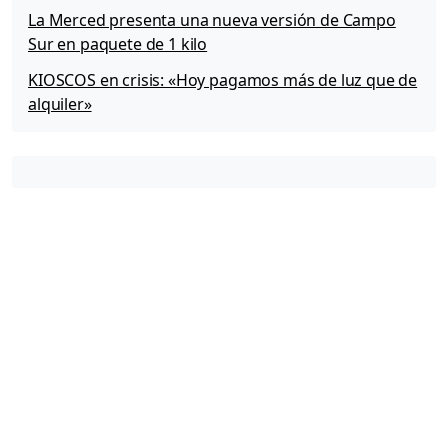
a
La Merced presenta una nueva versión de Campo
c
Sur en paquete de 1 kilo
t
u
KIOSCOS en crisis: «Hoy pagamos más de luz que de
a
alquiler»
l
-
i
z
a
t
e
”
,
p
a
r
a
s
u
p
r