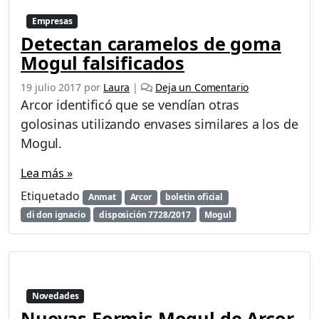
Empresas
Detectan caramelos de goma
Mogul falsificados
19 julio 2017
por
Laura
|
Deja un Comentario
Arcor identificó que se vendían otras
golosinas utilizando envases similares a los de
Mogul.
Lea más »
Etiquetado
Anmat
Arcor
boletin oficial
di don ignacio
disposición 7728/2017
Mogul
Novedades
Nuevas Formis Mogul de Arcor