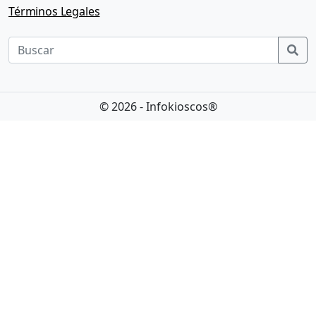
Términos Legales
Sea
© 2026 - Infokioscos®