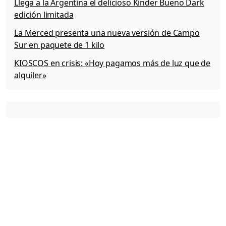
Llega a la Argentina el delicioso Kinder Bueno Dark
g
o
edición limitada
d
La Merced presenta una nueva versión de Campo
e
Sur en paquete de 1 kilo
f
r
KIOSCOS en crisis: «Hoy pagamos más de luz que de
u
alquiler»
t
a