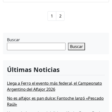
o
m
P
i
P
P
1
2
a
t
a
a
g
a
g
g
e
s
e
e
n
M
Buscar
o
a
g
Buscar
v
u
i
l
g
c
a
o
Últimas Noticias
t
n
i
5
0
o
Llega a Ferro el evento más federal, el Campeonato
2
n
Argentino del Alfajor 2026
d
e
No es alfajor, es pan dulce: Fantoche lanzó «Pescado
j
Raúl»
u