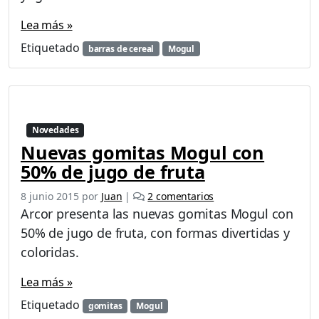
Lea más »
Etiquetado
barras de cereal
Mogul
Novedades
Nuevas gomitas Mogul con
50% de jugo de fruta
e
8 junio 2015
por
Juan
|
2 comentarios
n
Arcor presenta las nuevas gomitas Mogul con
N
50% de jugo de fruta, con formas divertidas y
u
coloridas.
e
v
Lea más »
a
s
Etiquetado
gomitas
Mogul
g