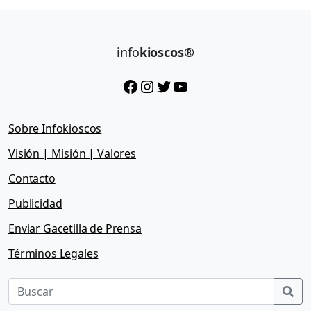
info
kioscos®
Facebook
Instagram
Twitter
YouTube
Sobre Infokioscos
Visión | Misión | Valores
Contacto
Publicidad
Enviar Gacetilla de Prensa
Términos Legales
Sea