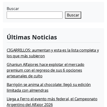
e
O
Buscar
r
Buscar
o
»
2
0
Últimas Noticias
0
9
CIGARRILLOS: aumentan y esta es la lista completa y
los que más subieron
Ghaniun Alfajores hace explotar el mercado
premium con el regreso de sus 6 opciones
artesanales de culto
Barrigón se anima al chocolate: llegó su edición
limitada con almendras
Llega a Ferro el evento más federal, el Campeonato
Argentino del Alfajor 2026