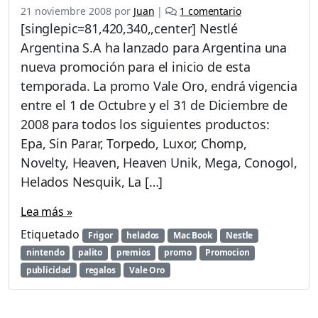
e
21 noviembre 2008
por
Juan
|
1 comentario
n
[singlepic=81,420,340,,center] Nestlé
P
Argentina S.A ha lanzado para Argentina una
r
nueva promoción para el inicio de esta
o
m
temporada. La promo Vale Oro, endrá vigencia
o
entre el 1 de Octubre y el 31 de Diciembre de
c
2008 para todos los siguientes productos:
i
Epa, Sin Parar, Torpedo, Luxor, Chomp,
ó
n
Novelty, Heaven, Heaven Unik, Mega, Conogol,
F
Helados Nesquik, La […]
r
i
Lea más »
g
o
Etiquetado
Frigor
helados
Mac Book
Nestle
r
nintendo
palito
premios
promo
Promocion
«
publicidad
regalos
Vale Oro
V
a
l