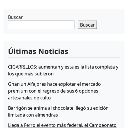
l
e
c
Buscar
o
Buscar
n
u
n
a
Últimas Noticias
s
o
n
CIGARRILLOS: aumentan y esta es la lista completa y
r
los que más subieron
i
s
Ghaniun Alfajores hace explotar el mercado
a
premium con el regreso de sus 6 opciones
c
artesanales de culto
o
n
Barrigón se anima al chocolate: llegó su edición
O
limitada con almendras
r
a
Llega a Ferro el evento más federal, el Campeonato
l