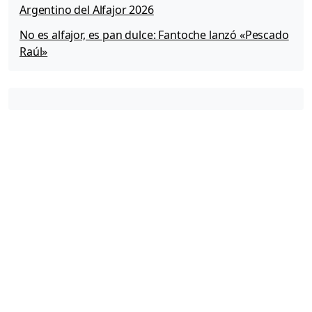
Argentino del Alfajor 2026
B
y
No es alfajor, es pan dulce: Fantoche lanzó «Pescado
P
Raúl»
r
o
!