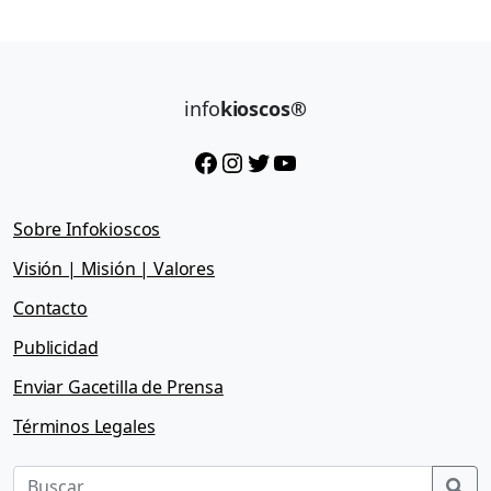
info
kioscos®
Facebook
Instagram
Twitter
YouTube
Sobre Infokioscos
Visión | Misión | Valores
Contacto
Publicidad
Enviar Gacetilla de Prensa
Términos Legales
Sea