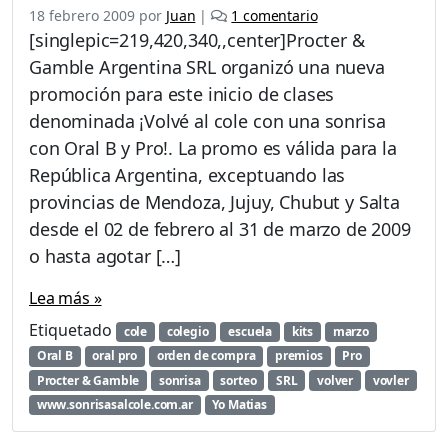
e
18 febrero 2009
por
Juan
|
1 comentario
n
[singlepic=219,420,340,,center]Procter &
P
Gamble Argentina SRL organizó una nueva
r
promoción para este inicio de clases
o
m
denominada ¡Volvé al cole con una sonrisa
o
con Oral B y Pro!. La promo es válida para la
c
República Argentina, exceptuando las
i
provincias de Mendoza, Jujuy, Chubut y Salta
ó
n
desde el 02 de febrero al 31 de marzo de 2009
¡
o hasta agotar […]
V
o
Lea más »
l
v
Etiquetado
cole
colegio
escuela
kits
marzo
é
Oral B
oral pro
orden de compra
premios
Pro
a
Procter & Gamble
sonrisa
sorteo
SRL
volver
vovler
l
www.sonrisasalcole.com.ar
Yo Matias
c
o