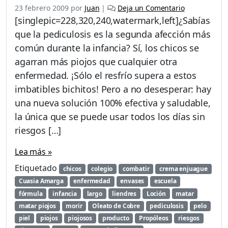
23 febrero 2009
por
Juan
|
Deja un Comentario
[singlepic=228,320,240,watermark,left]¿Sabías
que la pediculosis es la segunda afección más
común durante la infancia? Sí, los chicos se
agarran más piojos que cualquier otra
enfermedad. ¡Sólo el resfrío supera a estos
imbatibles bichitos! Pero a no desesperar: hay
una nueva solución 100% efectiva y saludable,
la única que se puede usar todos los días sin
riesgos […]
Lea más »
Etiquetado
chicos
colegio
combatir
crema enjuague
Cuasia Amarga
enfermedad
envases
escuela
fórmula
infancia
largo
liendres
Loción
matar
matar piojos
morir
Oleato de Cobre
pediculosis
pelo
piel
piojos
piojosos
producto
Propóleos
riesgos