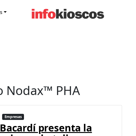
s
o Nodax™ PHA
Empresas
Bacardí presenta la