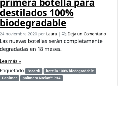
primera botella para
destilados 100%
biodegradable
24 noviembre 2020
por
Laura
|
Deja un Comentario
Las nuevas botellas serán completamente
degradadas en 18 meses.
Lea más »
Etiquetado
Bacardí
botella 100% biodegradable
Danimer
polímero Nodax™ PHA