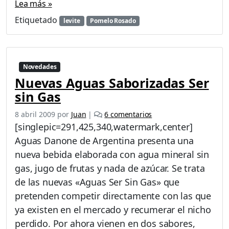
Lea más »
Etiquetado
levite
Pomelo Rosado
Novedades
Nuevas Aguas Saborizadas Ser
sin Gas
e
8 abril 2009
por
Juan
|
6 comentarios
n
[singlepic=291,425,340,watermark,center]
N
Aguas Danone de Argentina presenta una
u
nueva bebida elaborada con agua mineral sin
e
v
gas, jugo de frutas y nada de azúcar. Se trata
a
de las nuevas «Aguas Ser Sin Gas» que
s
pretenden competir directamente con las que
A
ya existen en el mercado y recumerar el nicho
g
u
perdido. Por ahora vienen en dos sabores,