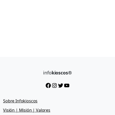
info
kioscos®
Facebook
Instagram
Twitter
YouTube
Sobre Infokioscos
Visión | Misión | Valores