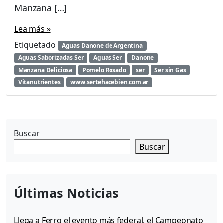
a
Manzana […]
s
S
Lea más »
a
b
Etiquetado
Aguas Danone de Argentina
o
Aguas Saborizadas Ser
Aguas Ser
Danone
r
Manzana Deliciosa
Pomelo Rosado
ser
Ser sin Gas
i
Vitanutrientes
www.sertehacebien.com.ar
z
a
d
a
s
Buscar
S
Buscar
e
r
s
i
Últimas Noticias
n
G
a
Llega a Ferro el evento más federal, el Campeonato
s