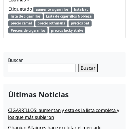
Etiquetado
aumento cigarrillos
lista bat
lista de cigarrillos
Lista de cigarrillos Nobleza
precio camel
precio rothmans
precios bat
Precios de cigarrillos
precios lucky strike
Buscar
Buscar
Últimas Noticias
CIGARRILLOS: aumentan y esta es la lista completa y
los que más subieron
Ghaniun Alfajores hace explotar el mercado