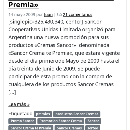
Premia»
e
14 mayo 2009
por
Juan
|
21 comentarios
n
[singlepic=325,430,340,,center] SanCor
P
Cooperativas Unidas Limitada organizó para
r
Argentina una nueva promoción para sus
o
m
productos «Cremas Sancor» denominada
o
«Sancor Crema te Premia«, que estará vigente
c
desde el día primerode Mayo de 2009 hasta el
i
día treinta de Junio de 2009. Se puede
ó
n
participar de esta promo con la compra de
«
cualquiera de los productos Sancor Cremas
S
[…]
a
n
Lea más »
c
o
Etiquetado
premios
productos Sancor Cremas
r
Promo Sancor
Promocion Sancor Crema
Sancor
C
Sancor Crema te Premia
Sancor Cremas
sorteo
r