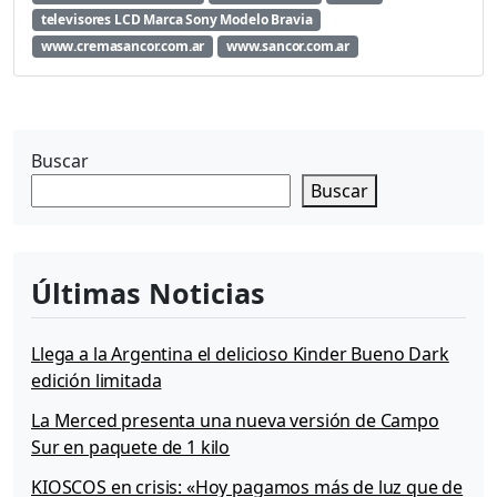
televisores LCD Marca Sony Modelo Bravia
e
m
www.cremasancor.com.ar
www.sancor.com.ar
a
t
e
P
Buscar
r
e
Buscar
m
i
a
»
Últimas Noticias
Llega a la Argentina el delicioso Kinder Bueno Dark
edición limitada
La Merced presenta una nueva versión de Campo
Sur en paquete de 1 kilo
KIOSCOS en crisis: «Hoy pagamos más de luz que de