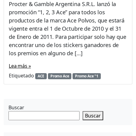
n
Procter & Gamble Argentina S.R.L. lanzó la
P
promoción “1, 2, 3 Ace” para todos los
r
productos de la marca Ace Polvos, que estará
o
m
vigente entra el 1 de Octubre de 2010 y el 31
o
de Enero de 2011. Para participar solo hay que
A
encontrar uno de los stickers ganadores de
c
los premios en alguno de […]
e
«
Lea más »
1
,
Etiquetado
ACE
Promo Ace
Promo Ace "1
2
,
3
A
c
Buscar
e
Buscar
»