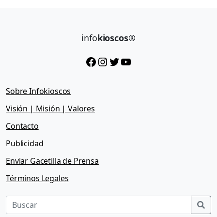
info
kioscos®
Facebook
Instagram
Twitter
YouTube
Sobre Infokioscos
Visión | Misión | Valores
Contacto
Publicidad
Enviar Gacetilla de Prensa
Términos Legales
Sea