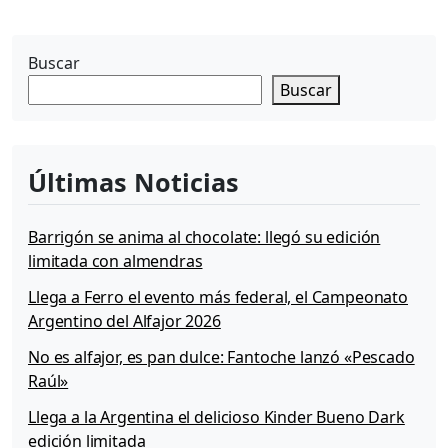
v
i
l
Buscar
2
Buscar
0
1
1
Últimas Noticias
Barrigón se anima al chocolate: llegó su edición
limitada con almendras
Llega a Ferro el evento más federal, el Campeonato
Argentino del Alfajor 2026
No es alfajor, es pan dulce: Fantoche lanzó «Pescado
Raúl»
Llega a la Argentina el delicioso Kinder Bueno Dark
edición limitada