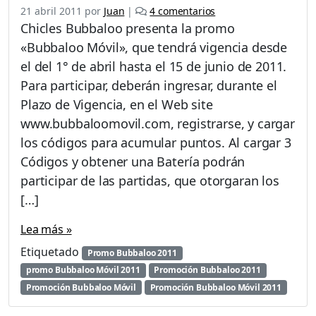
e
21 abril 2011
por
Juan
|
4 comentarios
n
Chicles Bubbaloo presenta la promo
P
«Bubbaloo Móvil», que tendrá vigencia desde
r
el del 1° de abril hasta el 15 de junio de 2011.
o
m
Para participar, deberán ingresar, durante el
o
Plazo de Vigencia, en el Web site
c
www.bubbaloomovil.com, registrarse, y cargar
i
los códigos para acumular puntos. Al cargar 3
ó
n
Códigos y obtener una Batería podrán
B
participar de las partidas, que otorgaran los
u
[…]
b
b
Lea más »
a
l
Etiquetado
Promo Bubbaloo 2011
o
promo Bubbaloo Móvil 2011
Promoción Bubbaloo 2011
o
Promoción Bubbaloo Móvil
Promoción Bubbaloo Móvil 2011
M
ó