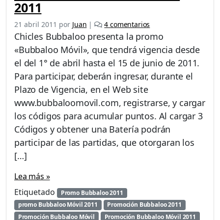
2011
e
21 abril 2011
por
Juan
|
4 comentarios
n
Chicles Bubbaloo presenta la promo
P
«Bubbaloo Móvil», que tendrá vigencia desde
r
el del 1° de abril hasta el 15 de junio de 2011.
o
m
Para participar, deberán ingresar, durante el
o
Plazo de Vigencia, en el Web site
c
www.bubbaloomovil.com, registrarse, y cargar
i
los códigos para acumular puntos. Al cargar 3
ó
n
Códigos y obtener una Batería podrán
B
participar de las partidas, que otorgaran los
u
[…]
b
b
Lea más »
a
l
Etiquetado
Promo Bubbaloo 2011
o
promo Bubbaloo Móvil 2011
Promoción Bubbaloo 2011
o
Promoción Bubbaloo Móvil
Promoción Bubbaloo Móvil 2011
M