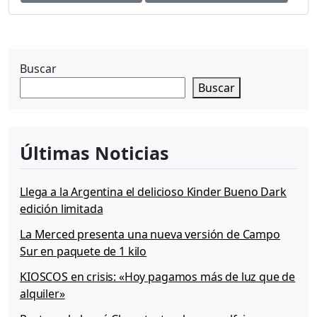
ó
v
i
l
Buscar
2
Buscar
0
1
1
Últimas Noticias
Llega a la Argentina el delicioso Kinder Bueno Dark
edición limitada
La Merced presenta una nueva versión de Campo
Sur en paquete de 1 kilo
KIOSCOS en crisis: «Hoy pagamos más de luz que de
alquiler»