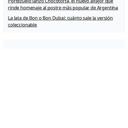
Portezuelo lanzó Chocotorta, el nuevo alfajor que
rinde homenaje al postre más popular de Argentina
La lata de Bon o Bon Dubai: cuánto sale la versión
coleccionable