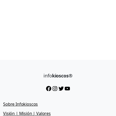
info
kioscos®
Facebook
Instagram
Twitter
YouTube
Sobre Infokioscos
Visión | Misión | Valores