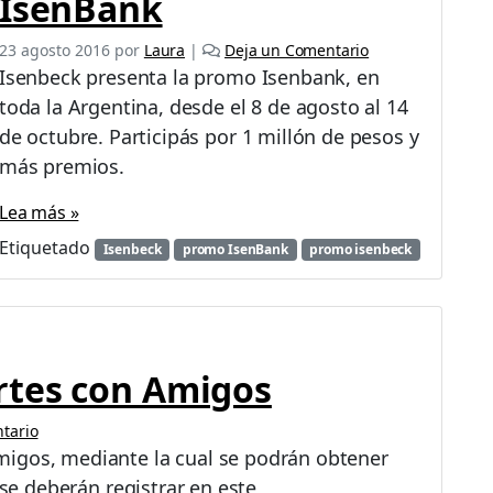
IsenBank
23 agosto 2016
por
Laura
|
Deja un Comentario
Isenbeck presenta la promo Isenbank, en
toda la Argentina, desde el 8 de agosto al 14
de octubre. Participás por 1 millón de pesos y
más premios.
Lea más »
Etiquetado
Isenbeck
promo IsenBank
promo isenbeck
rtes con Amigos
tario
migos, mediante la cual se podrán obtener
 se deberán registrar en este