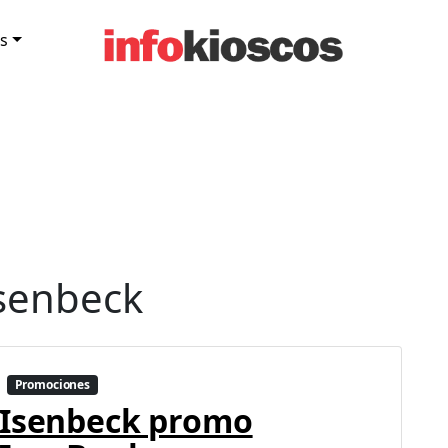
s
senbeck
Promociones
Isenbeck promo