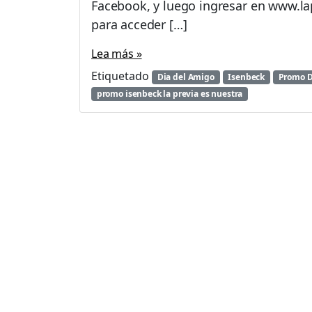
Facebook, y luego ingresar en www.la
para acceder […]
Lea más »
Etiquetado
Dia del Amigo
Isenbeck
Promo D
promo isenbeck la previa es nuestra