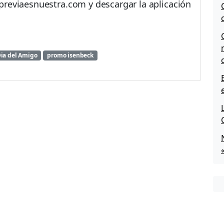
previaesnuestra.com y descargar la aplicación
ia del Amigo
promo isenbeck