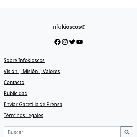
info
kioscos®
Facebook
Instagram
Twitter
YouTube
Sobre Infokioscos
Visión | Misión | Valores
Contacto
Publicidad
Enviar Gacetilla de Prensa
Términos Legales
Sea