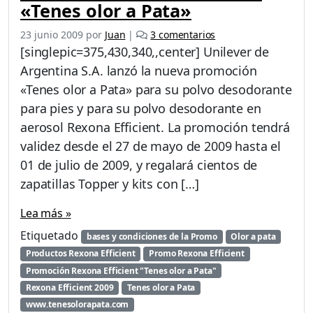
«Tenes olor a Pata»
e
23 junio 2009
por
Juan
|
3 comentarios
n
[singlepic=375,430,340,,center] Unilever de
P
Argentina S.A. lanzó la nueva promoción
r
«Tenes olor a Pata» para su polvo desodorante
o
m
para pies y para su polvo desodorante en
o
aerosol Rexona Efficient. La promoción tendrá
c
validez desde el 27 de mayo de 2009 hasta el
i
01 de julio de 2009, y regalará cientos de
ó
n
zapatillas Topper y kits con […]
R
e
Lea más »
x
Etiquetado
bases y condiciones de la Promo
Olor a pata
o
n
Productos Rexona Efficient
Promo Rexona Efficient
a
Promoción Rexona Efficient "Tenes olor a Pata"
E
Rexona Efficient 2009
Tenes olor a Pata
f
www.tenesolorapata.com
f