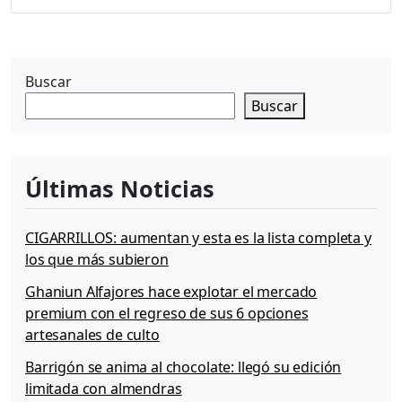
i
c
i
e
Buscar
n
Buscar
t
«
T
e
Últimas Noticias
n
e
s
CIGARRILLOS: aumentan y esta es la lista completa y
o
los que más subieron
l
o
Ghaniun Alfajores hace explotar el mercado
r
premium con el regreso de sus 6 opciones
a
artesanales de culto
P
a
Barrigón se anima al chocolate: llegó su edición
t
limitada con almendras
a