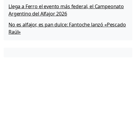
»
Llega a Ferro el evento más federal, el Campeonato
Argentino del Alfajor 2026
No es alfajor, es pan dulce: Fantoche lanzó «Pescado
Raúl»