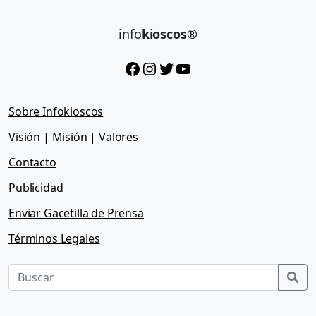
info
kioscos®
Facebook
Instagram
Twitter
YouTube
Sobre Infokioscos
Visión | Misión | Valores
Contacto
Publicidad
Enviar Gacetilla de Prensa
Términos Legales
Sea