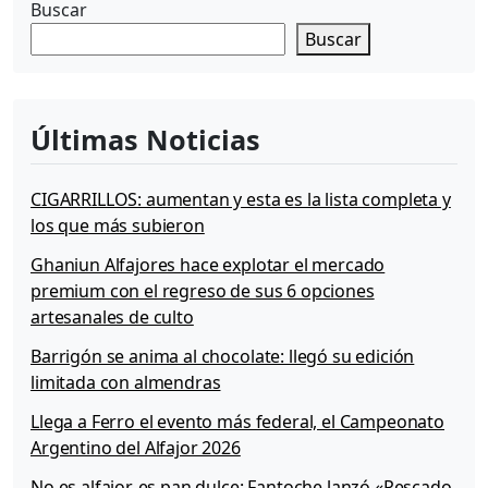
Buscar
s
M
Buscar
o
v
i
s
Últimas Noticias
t
a
r
CIGARRILLOS: aumentan y esta es la lista completa y
p
los que más subieron
a
r
Ghaniun Alfajores hace explotar el mercado
a
premium con el regreso de sus 6 opciones
e
artesanales de culto
l
1
Barrigón se anima al chocolate: llegó su edición
0
limitada con almendras
d
Llega a Ferro el evento más federal, el Campeonato
e
D
Argentino del Alfajor 2026
i
No es alfajor, es pan dulce: Fantoche lanzó «Pescado