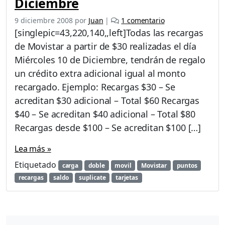
Diciembre
e
9 diciembre 2008
por
Juan
|
1 comentario
n
[singlepic=43,220,140,,left]Todas las recargas
P
de Movistar a partir de $30 realizadas el día
r
Miércoles 10 de Diciembre, tendrán de regalo
o
m
un crédito extra adicional igual al monto
o
recargado. Ejemplo: Recargas $30 – Se
c
acreditan $30 adicional – Total $60 Recargas
i
$40 – Se acreditan $40 adicional – Total $80
ó
n
Recargas desde $100 – Se acreditan $100 […]
e
n
Lea más »
r
Etiquetado
carga
doble
movil
Movistar
puntos
e
c
recargas
saldo
suplicate
tarjetas
a
r
g
a