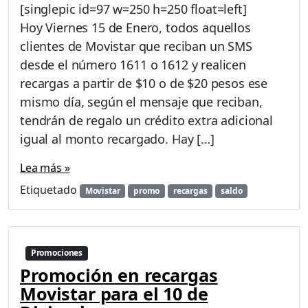
n
[singlepic id=97 w=250 h=250 float=left]
P
Hoy Viernes 15 de Enero, todos aquellos
r
clientes de Movistar que reciban un SMS
o
m
desde el número 1611 o 1612 y realicen
o
recargas a partir de $10 o de $20 pesos ese
c
mismo día, según el mensaje que reciban,
i
tendrán de regalo un crédito extra adicional
o
n
igual al monto recargado. Hay […]
e
s
Lea más »
M
Etiquetado
Movistar
promo
recargas
saldo
o
v
i
s
t
Promociones
a
Promoción en recargas
r
Movistar para el 10 de