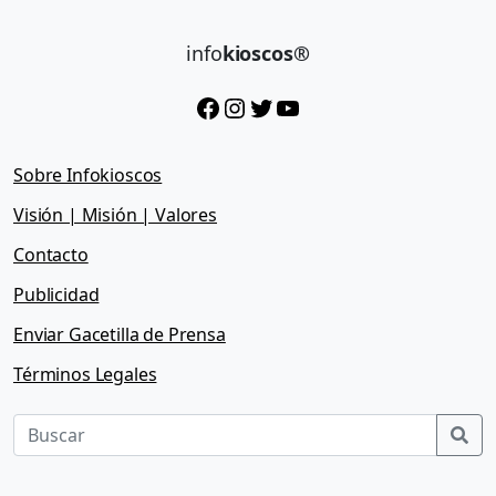
info
kioscos®
Facebook
Instagram
Twitter
YouTube
Sobre Infokioscos
Visión | Misión | Valores
Contacto
Publicidad
Enviar Gacetilla de Prensa
Términos Legales
Sea