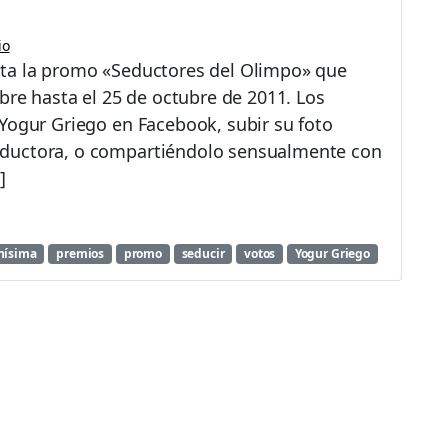
io
nta la promo «Seductores del Olimpo» que
bre hasta el 25 de octubre de 2011. Los
Yogur Griego en Facebook, subir su foto
eductora, o compartiéndolo sensualmente con
]
nísima
premios
promo
seducir
votos
Yogur Griego