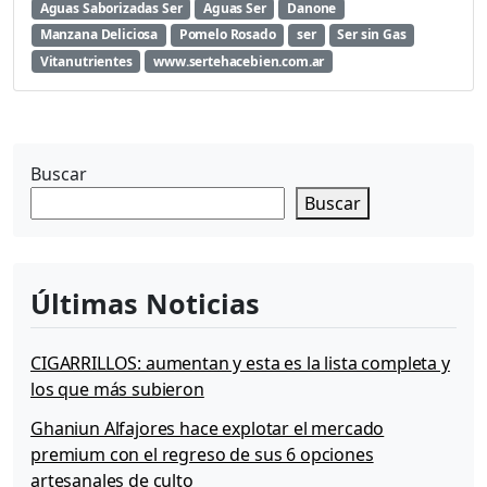
o
Aguas Saborizadas Ser
Aguas Ser
Danone
r
Manzana Deliciosa
Pomelo Rosado
ser
Ser sin Gas
i
Vitanutrientes
www.sertehacebien.com.ar
z
a
d
a
s
Buscar
S
Buscar
e
r
s
i
Últimas Noticias
n
G
a
CIGARRILLOS: aumentan y esta es la lista completa y
s
los que más subieron
Ghaniun Alfajores hace explotar el mercado
premium con el regreso de sus 6 opciones
artesanales de culto