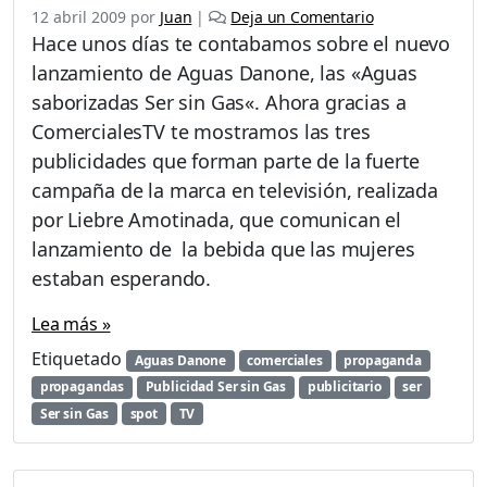
12 abril 2009
por
Juan
|
Deja un Comentario
Hace unos días te contabamos sobre el nuevo
lanzamiento de Aguas Danone, las «Aguas
saborizadas Ser sin Gas«. Ahora gracias a
ComercialesTV te mostramos las tres
publicidades que forman parte de la fuerte
campaña de la marca en televisión, realizada
por Liebre Amotinada, que comunican el
lanzamiento de la bebida que las mujeres
estaban esperando.
Lea más »
Etiquetado
Aguas Danone
comerciales
propaganda
propagandas
Publicidad Ser sin Gas
publicitario
ser
Ser sin Gas
spot
TV