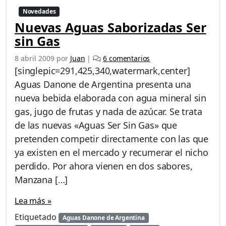
Novedades
Nuevas Aguas Saborizadas Ser
sin Gas
e
8 abril 2009
por
Juan
|
6 comentarios
n
[singlepic=291,425,340,watermark,center]
N
Aguas Danone de Argentina presenta una
u
nueva bebida elaborada con agua mineral sin
e
v
gas, jugo de frutas y nada de azúcar. Se trata
a
de las nuevas «Aguas Ser Sin Gas» que
s
pretenden competir directamente con las que
A
ya existen en el mercado y recumerar el nicho
g
u
perdido. Por ahora vienen en dos sabores,
a
Manzana […]
s
S
Lea más »
a
b
Etiquetado
Aguas Danone de Argentina