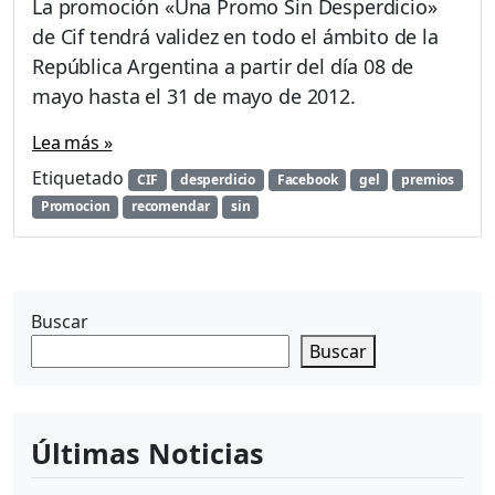
La promoción «Una Promo Sin Desperdicio»
A
r
de Cif tendrá validez en todo el ámbito de la
r
República Argentina a partir del día 08 de
o
mayo hasta el 31 de mayo de 2012.
z
s
Lea más »
i
n
Etiquetado
CIF
desperdicio
Facebook
gel
premios
s
Promocion
recomendar
sin
a
l
T
í
a
Buscar
M
Buscar
a
r
u
c
Últimas Noticias
a