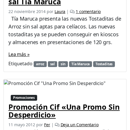
sal Tía Maruca
e
22 noviembre 2014
por
Laura
|
1 comentario
n
Tía Maruca presenta las nuevas Tostaditas de
N
Arroz sin sal aptas para celíacos. Las nuevas
u
tostaditas ya se pueden conseguir en kioscos
e
v
y almacenes en presentaciones de 120 grs.
a
s
Lea más »
T
Etiquetado
arroz
sal
sin
Tía Maruca
Tostaditas
o
s
t
a
d
i
Promociones
t
Promoción Cif «Una Promo Sin
a
Desperdicio»
s
d
11 mayo 2012
por
Fer
|
Deja un Comentario
e