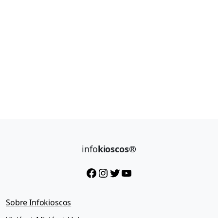
info
kioscos®
Facebook
Instagram
Twitter
YouTube
Sobre Infokioscos