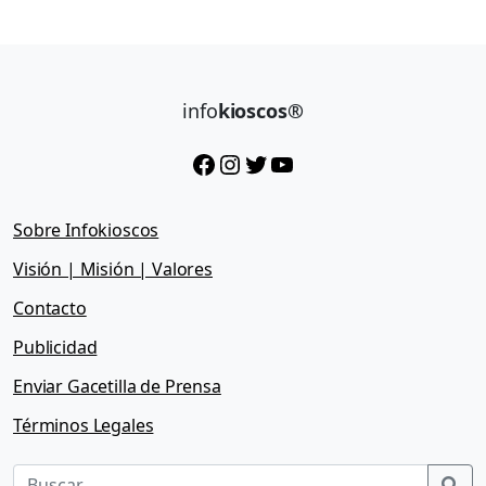
info
kioscos®
Facebook
Instagram
Twitter
YouTube
Sobre Infokioscos
Visión | Misión | Valores
Contacto
Publicidad
Enviar Gacetilla de Prensa
Términos Legales
Sea