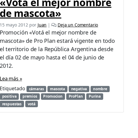
«Votá el mejor nombre
de mascota»
15 mayo 2012
por
Juan
|
Deja un Comentario
Promoción «Votá el mejor nombre de
mascota» de Pro Plan estará vigente en todo
el territorio de la República Argentina desde
el día 02 de mayo hasta el 04 de junio de
2012.
Lea más »
Etiquetado
cámaras
mascota
negativa
nombre
positiva
premios
Promocion
ProPlan
Purina
respuestas
votá