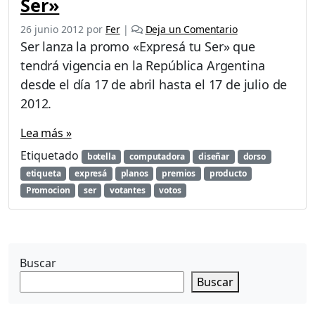
Ser»
26 junio 2012
por
Fer
|
Deja un Comentario
Ser lanza la promo «Expresá tu Ser» que
tendrá vigencia en la República Argentina
desde el día 17 de abril hasta el 17 de julio de
2012.
Lea más »
Etiquetado
botella
computadora
diseñar
dorso
etiqueta
expresá
planos
premios
producto
Promocion
ser
votantes
votos
Buscar
Buscar