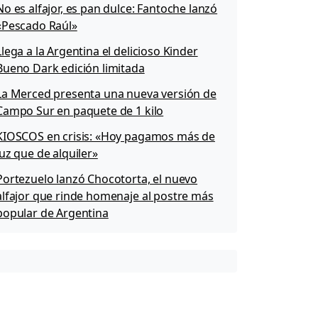
No es alfajor, es pan dulce: Fantoche lanzó
«Pescado Raúl»
Llega a la Argentina el delicioso Kinder
Bueno Dark edición limitada
La Merced presenta una nueva versión de
Campo Sur en paquete de 1 kilo
KIOSCOS en crisis: «Hoy pagamos más de
luz que de alquiler»
Portezuelo lanzó Chocotorta, el nuevo
alfajor que rinde homenaje al postre más
popular de Argentina