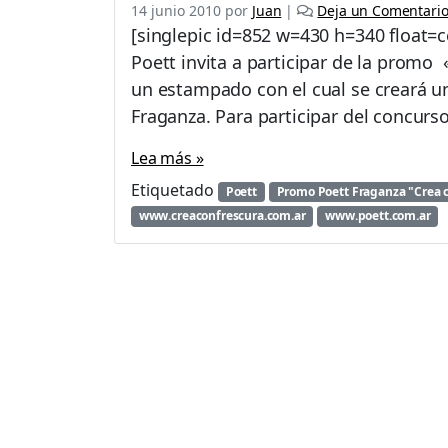
14 junio 2010
por
Juan
|
Deja un Comentari
[singlepic id=852 w=430 h=340 float=c
Poett invita a participar de la promo 
un estampado con el cual se creará u
Fraganza. Para participar del concurso
Lea más »
Etiquetado
Poett
Promo Poett Fraganza "Crea c
www.creaconfrescura.com.ar
www.poett.com.ar