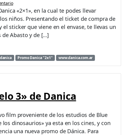
ntario
nica «2×1», en la cual te podes llevar
los niños. Presentando el ticket de compra de
el sticker que viene en el envase, te llevas un
 de Abasto y de […]
danica
Promo Danica "2x1"
www.danica.com.ar
elo 3» de Danica
vo film proveniente de los estudios de Blue
e los dinosaurios» ya esta en los cines, y con
gencia una nueva promo de Dánica. Para