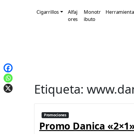
Cigarrillos
Alfaj
Monotr
Herramienta
ores
ibuto
Etiqueta:
www.dan
Promociones
Promo Danica «2×1