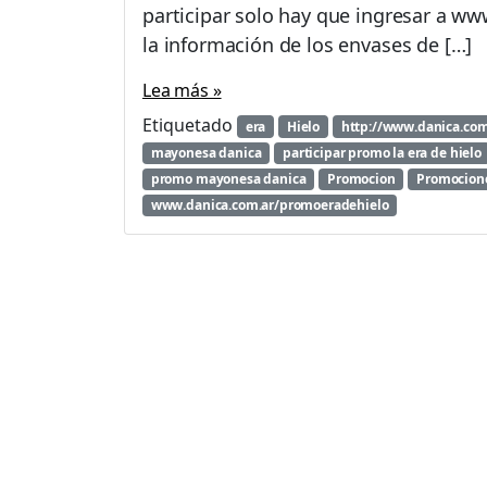
participar solo hay que ingresar a w
la información de los envases de […]
Lea más »
Etiquetado
era
Hielo
http://www.danica.co
mayonesa danica
participar promo la era de hielo
promo mayonesa danica
Promocion
Promocion
www.danica.com.ar/promoeradehielo