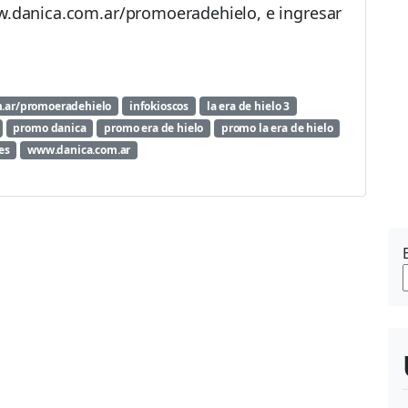
ww.danica.com.ar/promoeradehielo, e ingresar
m.ar/promoeradehielo
infokioscos
la era de hielo 3
promo danica
promo era de hielo
promo la era de hielo
es
www.danica.com.ar