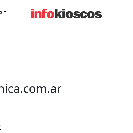
s
ica.com.ar
»