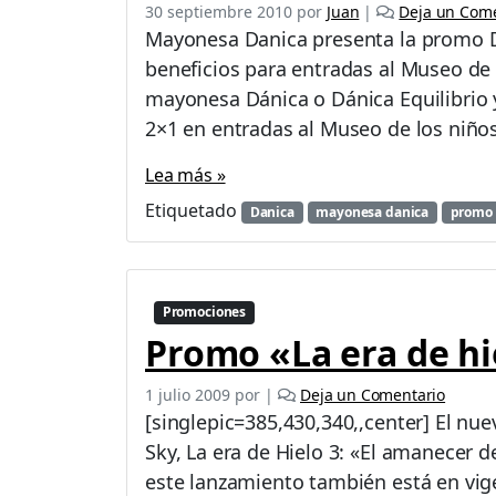
30 septiembre 2010
por
Juan
|
Deja un Come
Mayonesa Danica presenta la promo Da
beneficios para entradas al Museo de 
mayonesa Dánica o Dánica Equilibrio y 
2×1 en entradas al Museo de los niños
Lea más »
Etiquetado
Danica
mayonesa danica
promo 
Promociones
Promo «La era de hi
1 julio 2009
por
|
Deja un Comentario
[singlepic=385,430,340,,center] El nue
Sky, La era de Hielo 3: «El amanecer d
este lanzamiento también está en vi