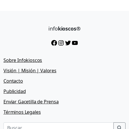
info
kioscos®
Facebook
Instagram
Twitter
YouTube
Sobre Infokioscos
Visión | Misión | Valores
Contacto
Publicidad
Enviar Gacetilla de Prensa
Términos Legales
Sea