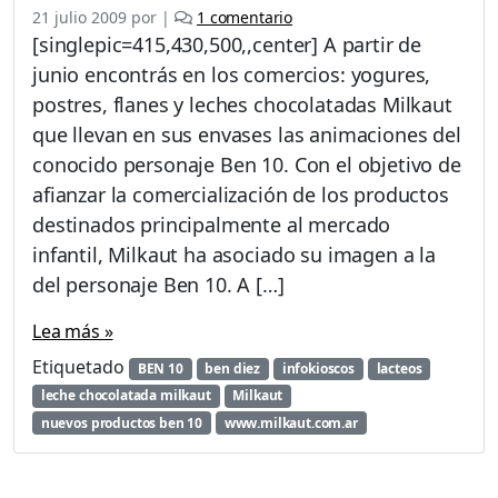
e
21 julio 2009
por
|
1 comentario
n
[singlepic=415,430,500,,center] A partir de
L
junio encontrás en los comercios: yogures,
l
postres, flanes y leches chocolatadas Milkaut
e
g
que llevan en sus envases las animaciones del
a
conocido personaje Ben 10. Con el objetivo de
r
afianzar la comercialización de los productos
o
destinados principalmente al mercado
n
l
infantil, Milkaut ha asociado su imagen a la
o
del personaje Ben 10. A […]
s
p
Lea más »
r
o
Etiquetado
BEN 10
ben diez
infokioscos
lacteos
d
leche chocolatada milkaut
Milkaut
u
nuevos productos ben 10
www.milkaut.com.ar
c
t
o