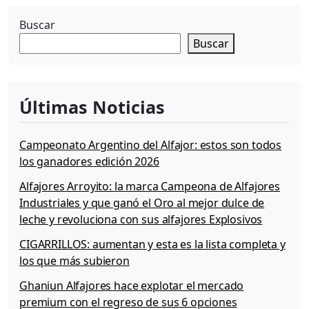
s
«
Buscar
B
Buscar
e
n
1
0
Últimas Noticias
»
d
e
Campeonato Argentino del Alfajor: estos son todos
M
los ganadores edición 2026
i
l
Alfajores Arroyito: la marca Campeona de Alfajores
k
Industriales y que ganó el Oro al mejor dulce de
a
leche y revoluciona con sus alfajores Explosivos
u
t
CIGARRILLOS: aumentan y esta es la lista completa y
los que más subieron
Ghaniun Alfajores hace explotar el mercado
premium con el regreso de sus 6 opciones