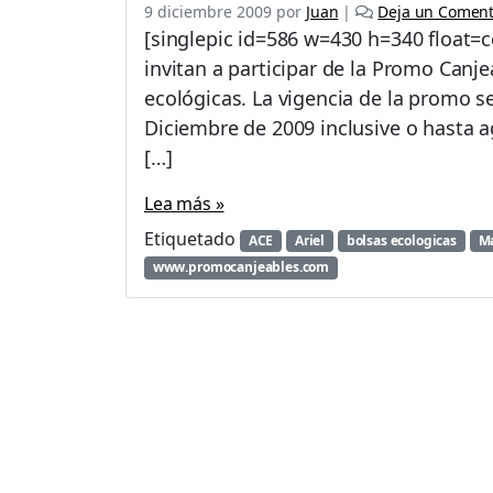
9 diciembre 2009
por
Juan
|
Deja un Coment
[singlepic id=586 w=430 h=340 float=ce
invitan a participar de la Promo Canje
ecológicas. La vigencia de la promo s
Diciembre de 2009 inclusive o hasta a
[…]
Lea más »
Etiquetado
ACE
Ariel
bolsas ecologicas
Ma
www.promocanjeables.com