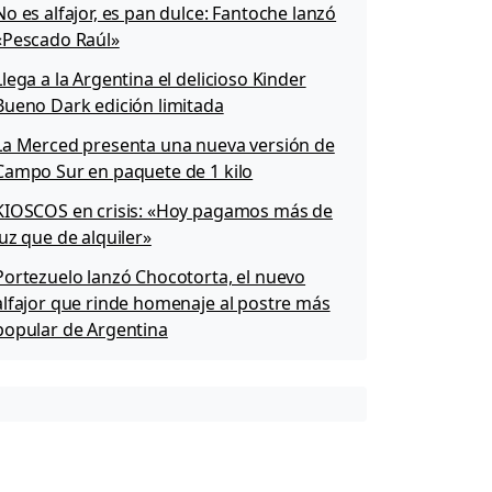
No es alfajor, es pan dulce: Fantoche lanzó
«Pescado Raúl»
Llega a la Argentina el delicioso Kinder
Bueno Dark edición limitada
La Merced presenta una nueva versión de
Campo Sur en paquete de 1 kilo
KIOSCOS en crisis: «Hoy pagamos más de
luz que de alquiler»
Portezuelo lanzó Chocotorta, el nuevo
alfajor que rinde homenaje al postre más
popular de Argentina