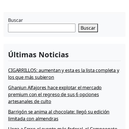
t
i
f
Buscar
i
Buscar
c
a
d
o
Últimas Noticias
c
o
n
CIGARRILLOS: aumentan y esta es la lista completa y
H
los que más subieron
i
e
Ghaniun Alfajores hace explotar el mercado
r
premium con el regreso de sus 6 opciones
r
artesanales de culto
o
Barrigón se anima al chocolate: llegó su edición
limitada con almendras
Llega a Ferro el evento más federal, el Campeonato