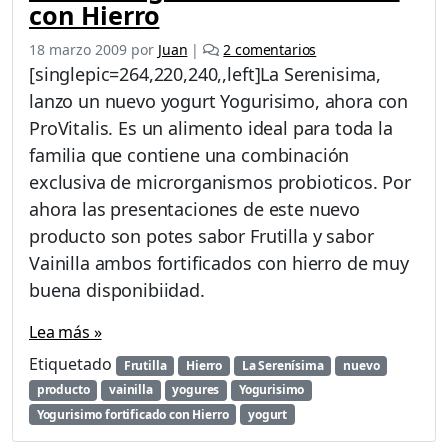
con Hierro
e
18 marzo 2009
por
Juan
|
2 comentarios
n
[singlepic=264,220,240,,left]La Serenisima,
N
lanzo un nuevo yogurt Yogurisimo, ahora con
u
ProVitalis. Es un alimento ideal para toda la
e
v
familia que contiene una combinación
o
exclusiva de microrganismos probioticos. Por
Y
ahora las presentaciones de este nuevo
o
producto son potes sabor Frutilla y sabor
g
u
Vainilla ambos fortificados con hierro de muy
r
buena disponibiidad.
i
s
Lea más »
i
m
Etiquetado
Frutilla
Hierro
La Serenísima
nuevo
o
producto
vainilla
yogures
Yogurisimo
f
Yogurisimo fortificado con Hierro
yogurt
o
r