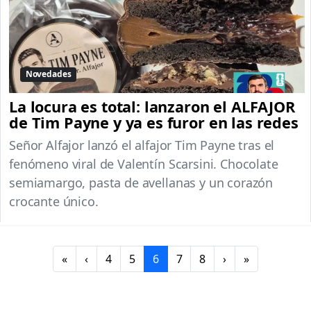
Novedades
La locura es total: lanzaron el ALFAJOR
de Tim Payne y ya es furor en las redes
Señor Alfajor lanzó el alfajor Tim Payne tras el
fenómeno viral de Valentín Scarsini. Chocolate
semiamargo, pasta de avellanas y un corazón
crocante único.
P
P
P
C
P
P
«
‹
4
5
6
7
8
›
»
a
a
a
u
a
a
g
g
g
r
g
g
e
e
e
r
e
e