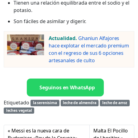
Tienen una relación equilibrada entre el sodio y el
potasio.
Son fáciles de asimilar y digerir.
Actualidad.
Ghaniun Alfajores
hace explotar el mercado premium
con el regreso de sus 6 opciones
artesanales de culto
Seguinos en WhatsApp
Etiquetado
la serenisima
leche de almendra
leche de arroz
leches vegetal
Messi es la nueva cara de
Malta El Pocillo
Budweiser «Rey de la Cerveza»
de Lheritier