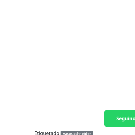
Seguin
Etiquetado
vasos schneider