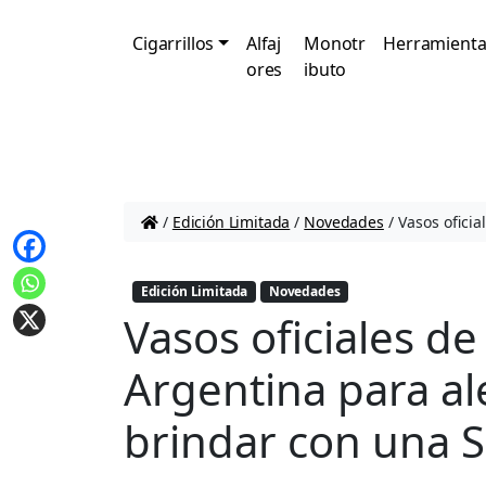
Cigarrillos
Alfaj
Monotr
Herramienta
ores
ibuto
/
Edición Limitada
/
Novedades
/
Vasos ofici
Edición Limitada
Novedades
Vasos oficiales de
Argentina para al
brindar con una 