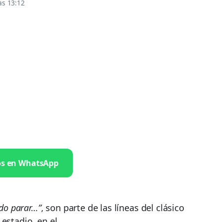
as 13:12
os en WhatsApp
edo parar…”
, son parte de las líneas del clásico
estadio, en el