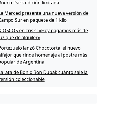
Bueno Dark edición limitada
La Merced presenta una nueva versión de
Campo Sur en paquete de 1 kilo
KIOSCOS en crisis: «Hoy pagamos más de
luz que de alquiler»
Portezuelo lanzó Chocotorta, el nuevo
alfajor que rinde homenaje al postre más
popular de Argentina
La lata de Bon o Bon Dubai: cuánto sale la
versión coleccionable