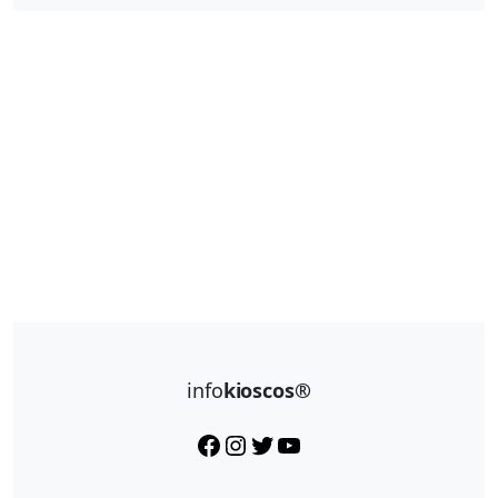
info
kioscos®
Facebook
Instagram
Twitter
YouTube