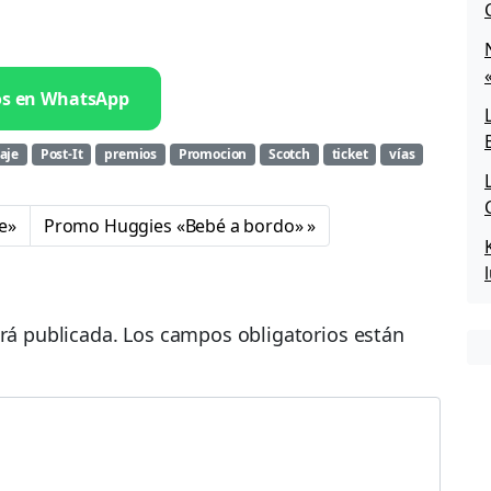
os en WhatsApp
aje
Post-It
premios
Promocion
Scotch
ticket
vías
e»
Promo Huggies «Bebé a bordo»
rá publicada.
Los campos obligatorios están