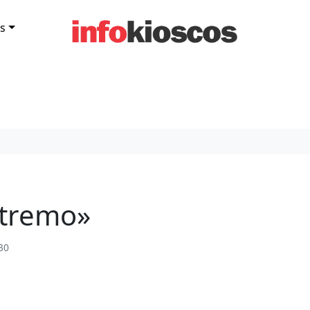
s
xtremo»
30