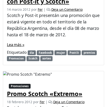
con Post-it y Scotch»
14 marzo 2012
por
Fer
|
Deja un Comentario
Scotch y Post-it presentán una promoción que
estará vigente en todo el territorio de la
República Argentina, desde el día 08 de marzo
hasta el 18 de marzo de 2012.
Lea más »
Etiquetado
dia
Facebook
mujer
Post-It
premios
Promocion
Scotch
sorteo
Promociones
Promo Scotch «Extremo»
18 febrero 2012
por
Fer
|
Deja un Comentario