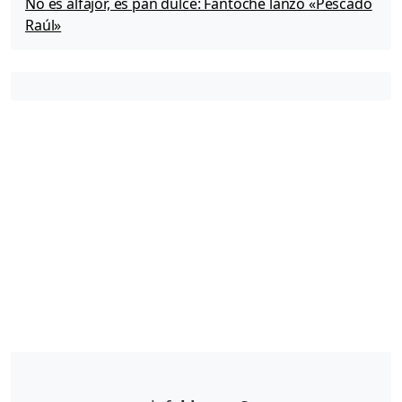
No es alfajor, es pan dulce: Fantoche lanzó «Pescado
Raúl»