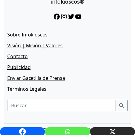
info
kioscos®
Facebook
Instagram
Twitter
YouTube
Sobre Infokioscos
Visión | Misión | Valores
Contacto
Publicidad
Enviar Gacetilla de Prensa
Términos Legales
Sear
© 2026 - Infokioscos®