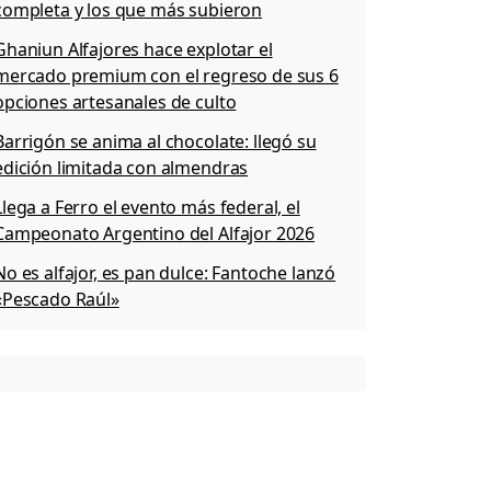
completa y los que más subieron
Ghaniun Alfajores hace explotar el
mercado premium con el regreso de sus 6
opciones artesanales de culto
Barrigón se anima al chocolate: llegó su
edición limitada con almendras
Llega a Ferro el evento más federal, el
Campeonato Argentino del Alfajor 2026
No es alfajor, es pan dulce: Fantoche lanzó
«Pescado Raúl»