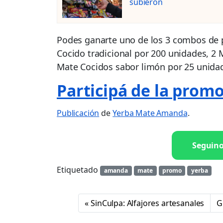
subieron
Podes ganarte uno de los 3 combos de 
Cocido tradicional por 200 unidades, 2
Mate Cocidos sabor limón por 25 unidad
Participá de la pro
Publicación
de
Yerba Mate Amanda
.
Seguin
Etiquetado
amanda
mate
promo
yerba
SinCulpa: Alfajores artesanales
G