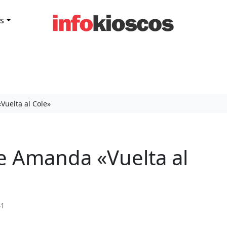
s
uelta al Cole»
 Amanda «Vuelta al
41