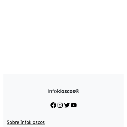
info
kioscos®
Facebook
Instagram
Twitter
YouTube
Sobre Infokioscos