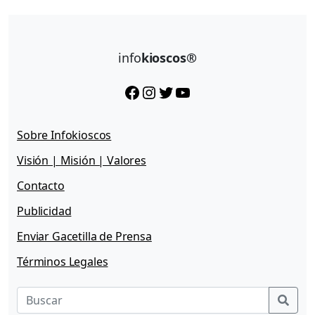
info
kioscos®
Facebook
Instagram
Twitter
YouTube
Sobre Infokioscos
Visión | Misión | Valores
Contacto
Publicidad
Enviar Gacetilla de Prensa
Términos Legales
Sear