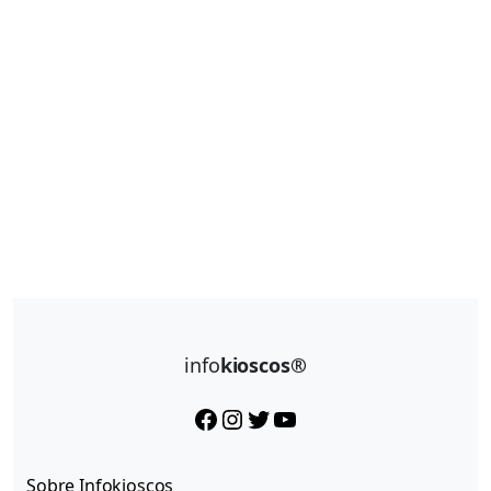
info
kioscos®
Facebook
Instagram
Twitter
YouTube
Sobre Infokioscos