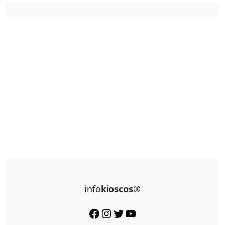
info
kioscos®
Facebook
Instagram
Twitter
YouTube