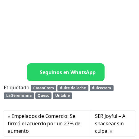
Seguinos en WhatsApp
Etiquetado
CasanCrem
dulce de leche
dulcecrem
La Serenísima
Queso
Untable
Empelados de Comercio: Se
SER Joyful – A
firmó el acuerdo por un 27% de
snackear sin
aumento
culpa!