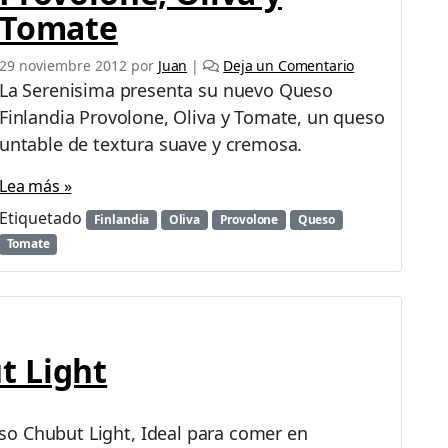
u
Tomate
e
s
29 noviembre 2012
por
Juan
|
Deja un Comentario
o
La Serenisima presenta su nuevo Queso
Finlandia Provolone, Oliva y Tomate, un queso
untable de textura suave y cremosa.
Lea más »
Etiquetado
Finlandia
Oliva
Provolone
Queso
Tomate
t Light
o Chubut Light, Ideal para comer en