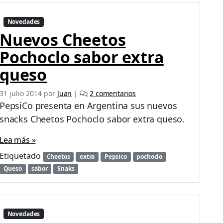
Novedades
Nuevos Cheetos
Pochoclo sabor extra
queso
e
31 julio 2014
por
Juan
|
2 comentarios
n
PepsiCo presenta en Argentina sus nuevos
N
snacks Cheetos Pochoclo sabor extra queso.
u
e
Lea más »
v
o
Etiquetado
Cheetos
extra
Pepsico
pochoclo
s
Queso
sabor
Snaks
C
h
e
e
Novedades
t