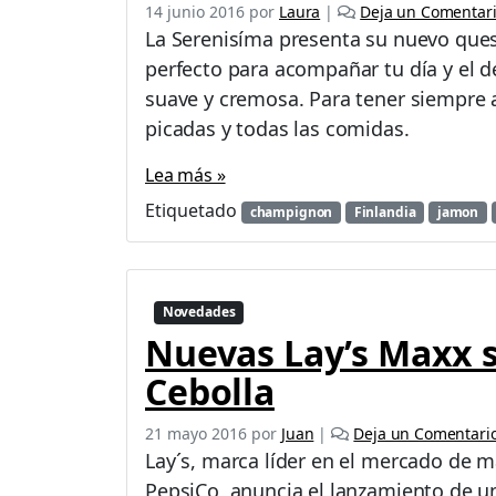
14 junio 2016
por
Laura
|
Deja un Comentar
La Serenisíma presenta su nuevo que
perfecto para acompañar tu día y el de
suave y cremosa. Para tener siempre 
picadas y todas las comidas.
Lea más »
Etiquetado
champignon
Finlandia
jamon
Novedades
Nuevas Lay’s Maxx 
Cebolla
21 mayo 2016
por
Juan
|
Deja un Comentari
Lay´s, marca líder en el mercado de m
PepsiCo, anuncia el lanzamiento de 