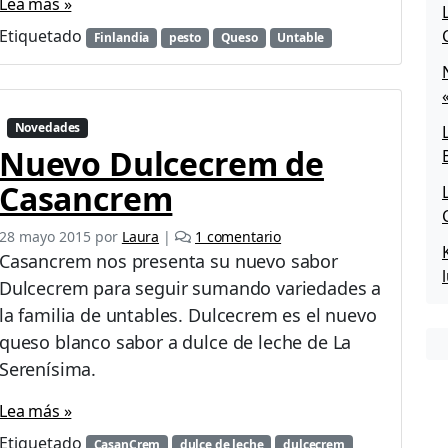
Lea más »
Etiquetado
Finlandia
pesto
Queso
Untable
Novedades
Nuevo Dulcecrem de
Casancrem
e
28 mayo 2015
por
Laura
|
1 comentario
n
Casancrem nos presenta su nuevo sabor
N
Dulcecrem para seguir sumando variedades a
u
la familia de untables. Dulcecrem es el nuevo
e
v
queso blanco sabor a dulce de leche de La
o
Serenísima.
D
u
Lea más »
l
Etiquetado
c
CasanCrem
dulce de leche
dulcecrem