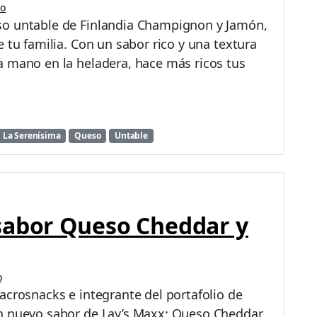
io
so untable de Finlandia Champignon y Jamón,
 tu familia. Con un sabor rico y una textura
a mano en la heladera, hace más ricos tus
La Serenísima
Queso
Untable
sabor Queso Cheddar y
o
acrosnacks e integrante del portafolio de
un nuevo sabor de Lay’s Maxx: Queso Cheddar