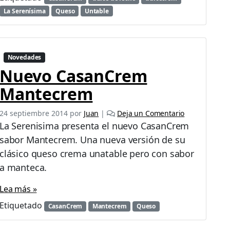
e
La Serenísima
Queso
Untable
c
r
e
m
Novedades
d
Nuevo CasanCrem
e
C
Mantecrem
a
s
24 septiembre 2014
por
Juan
|
Deja un Comentario
a
La Serenisima presenta el nuevo CasanCrem
n
c
sabor Mantecrem. Una nueva versión de su
r
clásico queso crema unatable pero con sabor
e
a manteca.
m
Lea más »
Etiquetado
CasanCrem
Mantecrem
Queso