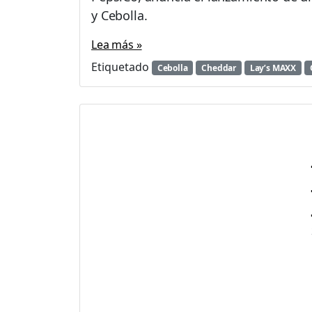
y Cebolla.
Lea más »
Etiquetado
Cebolla
Cheddar
Lay’s MAXX