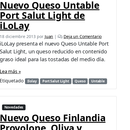
Nuevo Queso Untable
o
s
Port Salut Light de
P
o
iLoLay
c
h
18 diciembre 2013
por
Juan
|
Deja un Comentario
o
iLoLay presenta el nuevo Queso Untable Port
c
Salut Light, un queso reducido en contenido
l
o
graso ideal para las tostadas del medio día.
s
a
Lea más »
b
Etiquetado
Ilolay
Port Salut Light
Queso
Untable
o
r
e
x
t
Novedades
r
Nuevo Queso Finlandia
a
Provolone, Oliva y
q