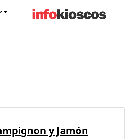
s
hampignon y Jamón