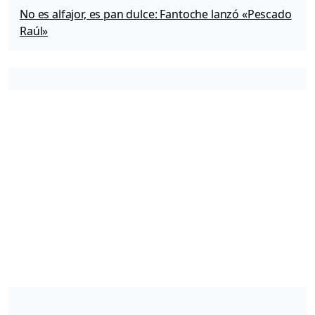
No es alfajor, es pan dulce: Fantoche lanzó «Pescado
Raúl»