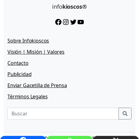
info
kioscos®
Facebook
Instagram
Twitter
YouTube
Sobre Infokioscos
Visión | Misión | Valores
Contacto
Publicidad
Enviar Gacetilla de Prensa
Términos Legales
Sear
© 2026 - Infokioscos®