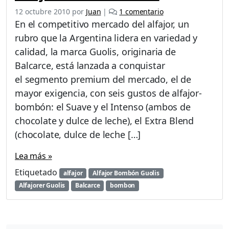
e
12 octubre 2010
por
Juan
|
1 comentario
n
En el competitivo mercado del alfajor, un
A
rubro que la Argentina lidera en variedad y
l
calidad, la marca Guolis, originaria de
f
a
Balcarce, está lanzada a conquistar
j
el segmento premium del mercado, el de
o
mayor exigencia, con seis gustos de alfajor-
r
bombón: el Suave y el Intenso (ambos de
B
o
chocolate y dulce de leche), el Extra Blend
m
(chocolate, dulce de leche […]
b
ó
Lea más »
n
G
Etiquetado
alfajor
Alfajor Bombón Guolis
u
Alfajorer Guolis
Balcarce
bombon
o
l
i
s