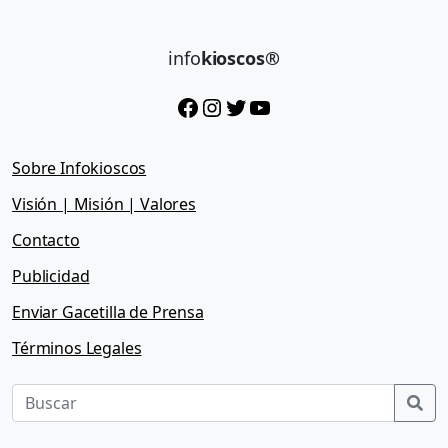
info
kioscos®
Facebook
Instagram
Twitter
YouTube
Sobre Infokioscos
Visión | Misión | Valores
Contacto
Publicidad
Enviar Gacetilla de Prensa
Términos Legales
Sea