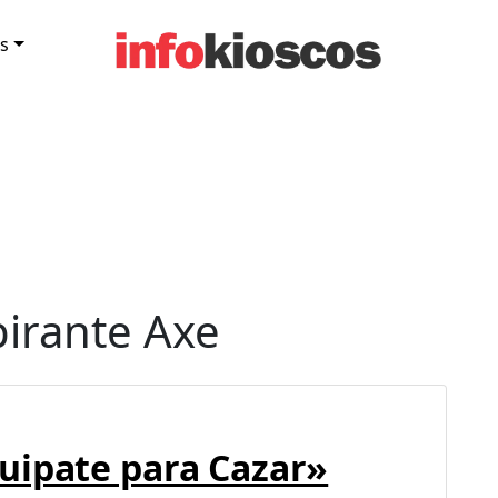
s
pirante Axe
uipate para Cazar»