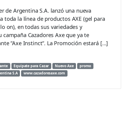
ver de Argentina S.A. lanzó una nueva
 toda la línea de productos AXE (gel para
lo on), en todas sus variedades y
su campaña Cazadores Axe que ya te
nte “Axe Instinct“. La Promoción estará […]
ante
Equipate para Cazar
Nuevo Axe
promo
entina S.A
www.cazadoresaxe.com