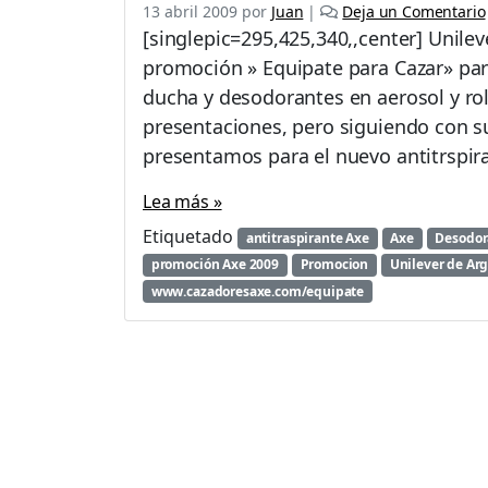
13 abril 2009
por
Juan
|
Deja un Comentario
[singlepic=295,425,340,,center] Unile
promoción » Equipate para Cazar» para
ducha y desodorantes en aerosol y rol
presentaciones, pero siguiendo con 
presentamos para el nuevo antitrspira
Lea más »
Etiquetado
antitraspirante Axe
Axe
Desodor
promoción Axe 2009
Promocion
Unilever de Arg
www.cazadoresaxe.com/equipate