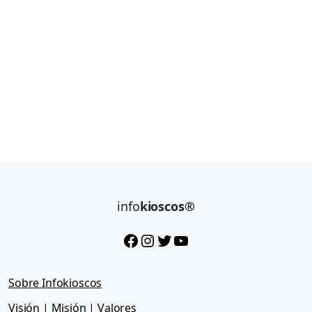
info
kioscos®
Facebook
Instagram
Twitter
YouTube
Sobre Infokioscos
Visión | Misión | Valores